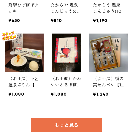
飛騨ひげぼぼク
たからや 温泉
たからや 温泉
ッキー
まんじゅう(6個
まんじゅう(10
入り)
個入り)
¥650
¥810
¥1,190
（お土産）下呂
（お土産）かわ
（お土産）栃の
温泉ぷりん【3
いいさるぼぼ伝
実せんべい【18
個入り】
説【24枚入り】
枚入り】
¥1,080
¥1,080
¥1,240
＜飛騨限定＞
もっと見る