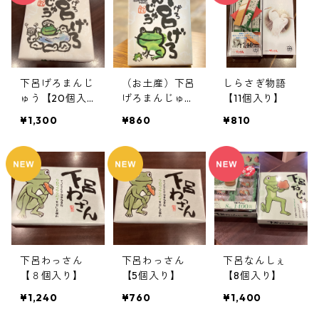
下呂げろまんじ
（お土産）下呂
しらさぎ物語
ゅう【20個入
げろまんじゅう
【11個入り】
り】
【12個入り】＜
¥1,300
¥860
¥810
下呂限定＞
下呂わっさん
下呂わっさん
下呂なんしぇ
【８個入り】
【5個入り】
【8個入り】
¥1,240
¥760
¥1,400