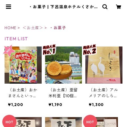
・お菓子 | 下呂温泉ホテルくさかべ
アルメリア！オンラインショップ
HOME
＜お土産＞
・お菓子
ITEM LIST
（お土産）おか
（お土産）亜留
（お土産）アル
まさんといっし
米利亜【10個入
メリアのしらさ
ょ【16枚入り】
り】＜当館限定
ぎ【20個入
¥1,200
¥1,190
¥1,300
＜当館限定＞
＞
り】＜当館限定
＞