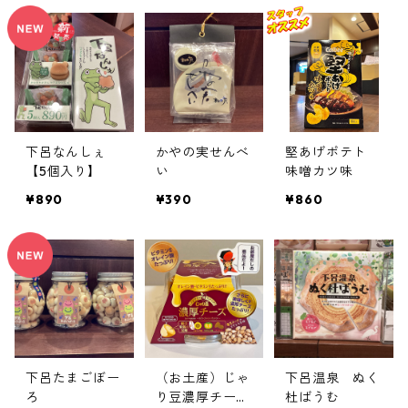
下呂なんしぇ
かやの実せんべ
堅あげポテト
【5個入り】
い
味噌カツ味
¥890
¥390
¥860
下呂たまごぼー
（お土産）じゃ
下呂温泉 ぬく
ろ
り豆濃厚チーズ
杜ばうむ