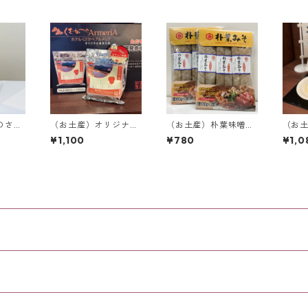
のさる
（お土産）オリジナル
（お土産）朴葉味噌
（お
ッキー
温泉の素【250g入
【100g×3食入り】
りん【
¥1,100
¥780
¥1,0
限定＞
り】＜当館限定＞