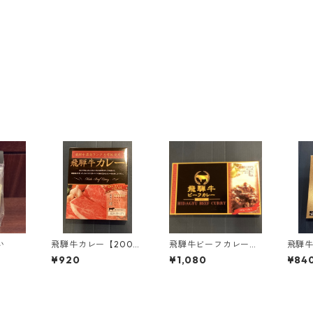
い
飛騨牛カレー【200
飛騨牛ビーフカレー
飛騨
g】
【160g×2袋入】
【20
¥920
¥1,080
¥84