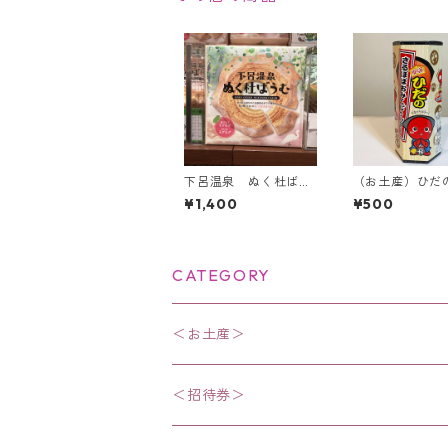
下呂温泉 ぬく杜ばう
（お土産）ひだ
む
ぼぼおみくじク
¥1,400
¥500
12枚入り＜飛騨
CATEGORY
＜お土産＞
・お菓子
＜招待券＞