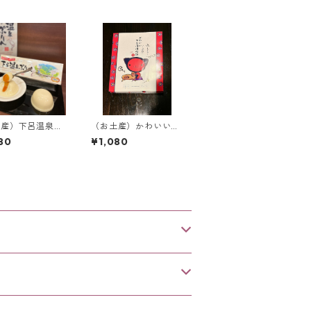
土産）下呂温泉ぷ
（お土産）かわいいさ
3個入り】
るぼぼ伝説【24枚入
80
¥1,080
り】＜飛騨限定＞