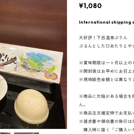
¥1,080
International shipping 
大好評！下呂温泉ぷりん
ぷるんとした口あたりとや
※賞味期限は一ヶ月以上の
※開封後はお早めにお召上
※現地販売金額とは異なり
※商品に欠陥がある場合を
ん。
※商品注文確定時でお支払
※請求書や領収書の発行は
購入時に届く「ご購入い