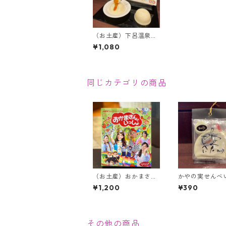
（お土産）下呂温泉ぷ
りん【3個入り】
¥1,080
同じカテゴリの商品
（お土産）おかまさん
かやの実せんべ
といっしょ【16枚入
¥1,200
¥390
り】＜当館限定＞
その他の商品