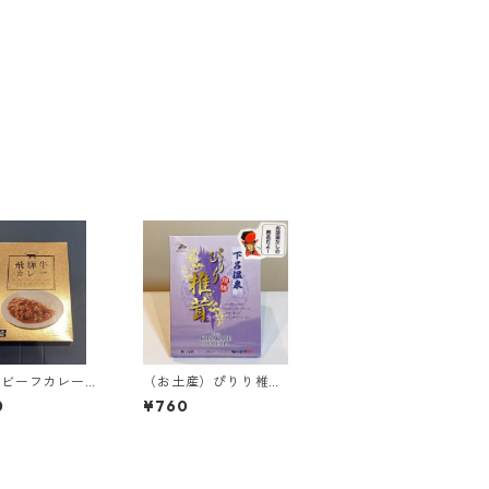
牛ビーフカレー
（お土産）ぴりり椎茸
0g】
【270g入り】＜当館
0
¥760
限定＞