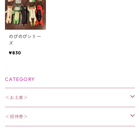
のびのびシリー
ズ
¥830
CATEGORY
＜お土産＞
・お菓子
＜招待券＞
・食品
・招待券