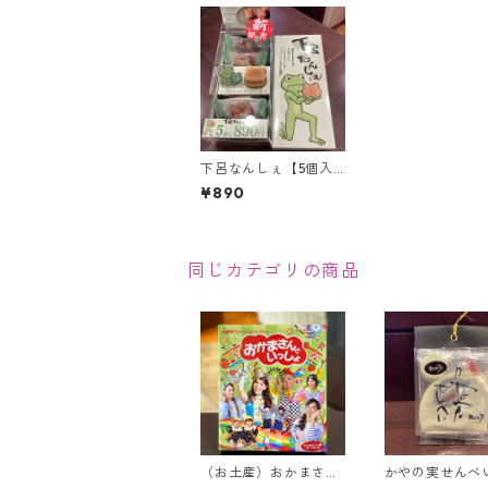
下呂なんしぇ【5個入
り】
¥890
同じカテゴリの商品
（お土産）おかまさん
かやの実せんべ