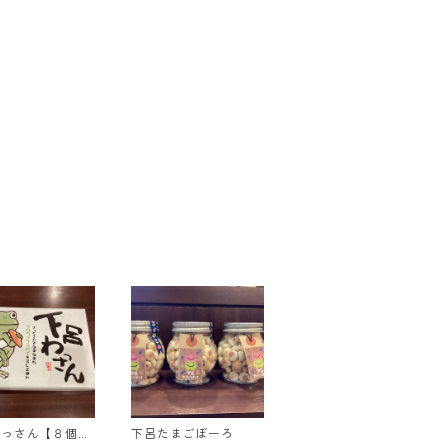
わっさん【８個入
下呂たまごぼーろ