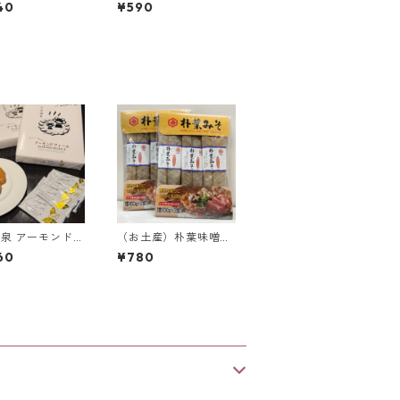
40
¥590
泉 アーモンドフ
（お土産）朴葉味噌
(24個入り)
【100g×3食入り】
60
¥780