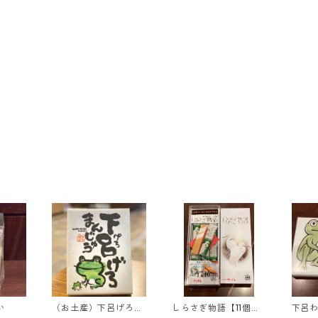
い
（お土産）下呂げろま
しらさぎ物語【11個入
下呂