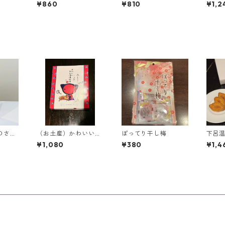
んじゅう【12個入り】
り】
り】
¥860
¥810
¥1,2
＜下呂限定＞
のさる
（お土産）かわいいさ
ぽってり干し梅
下呂温
ッキー
るぼぼ伝説【24枚入
ィーユ
¥1,080
¥380
¥1,4
限定＞
り】＜飛騨限定＞