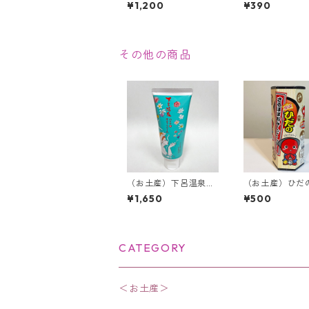
といっしょ【16枚入
¥1,200
¥390
り】＜当館限定＞
その他の商品
（お土産）下呂温泉ハ
（お土産）ひだ
ンド＆ボディクリーム
ぼぼおみくじク
¥1,650
¥500
【80g】＜下呂限定＞
12枚入り＜飛騨
CATEGORY
＜お土産＞