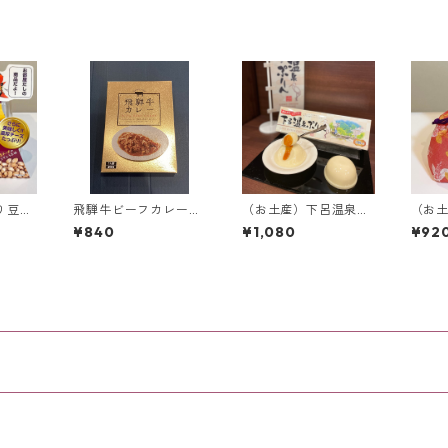
り豆濃
飛騨牛ビーフカレー
（お土産）下呂温泉ぷ
（お
入り】
【200g】
りん【3個入り】
とち餅
¥840
¥1,080
¥92
飛騨