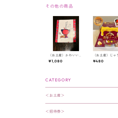
その他の商品
（お土産）かわいいさ
（お土産）じゃ
るぼぼ伝説【24枚入
厚チーズ【80g
¥1,080
¥480
り】＜飛騨限定＞
CATEGORY
＜お土産＞
・お菓子
＜招待券＞