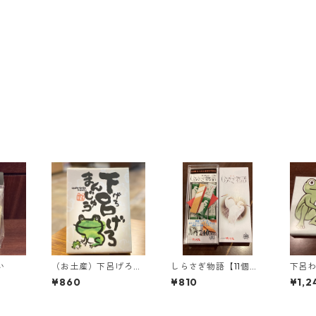
い
（お土産）下呂げろま
しらさぎ物語【11個入
下呂
んじゅう【12個入り】
り】
り】
¥860
¥810
¥1,2
＜下呂限定＞