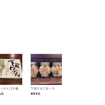
わっさん【８個入
下呂たまごぼーろ
40
¥590