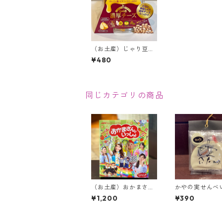
（お土産）じゃり豆濃
厚チーズ【80g入り】
¥480
同じカテゴリの商品
（お土産）おかまさん
かやの実せんべ
といっしょ【16枚入
¥1,200
¥390
り】＜当館限定＞