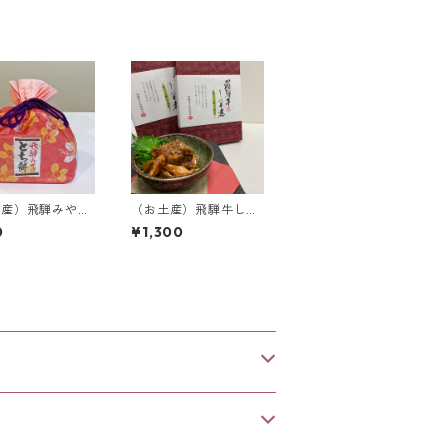
土産）飛騨みやげ
（お土産）飛騨牛しぐ
【5個入り】＜
れ煮 ピリッとわさび風
0
¥1,300
限定＞
味