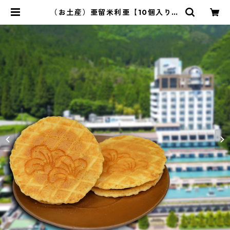
（お土産）亜留米利亜【10個入り】
＜当館限定＞ | 下呂温泉ホテルくさ
かべアルメリア！オンラインショッ
プ