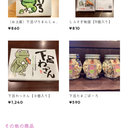
（お土産）下呂げろまんじゅ
しらさぎ物語【11個入り】
う【12個入り】＜下呂限定＞
¥860
¥810
下呂わっさん【８個入り】
下呂たまごぼーろ
¥1,240
¥590
その他の商品