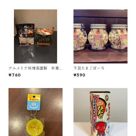
アルメリア料理長謹製 朴葉
下呂たまごぼーろ
みそ(2枚入り)
¥760
¥590