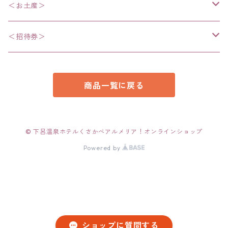
＜お土産＞
・お菓子
＜招待券＞
・食品
・招待券
商品一覧に戻る
・美容、ボディケア関連
・雑貨
© 下呂温泉ホテルくさかべアルメリア！オンラインショップ
Powered by
・衣類
ショップに質問する