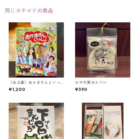
同じカテゴリの商品
（お土産）おかまさんといっ
かやの実せんべい
しょ【16枚入り】＜当館限定
¥1,200
¥390
＞