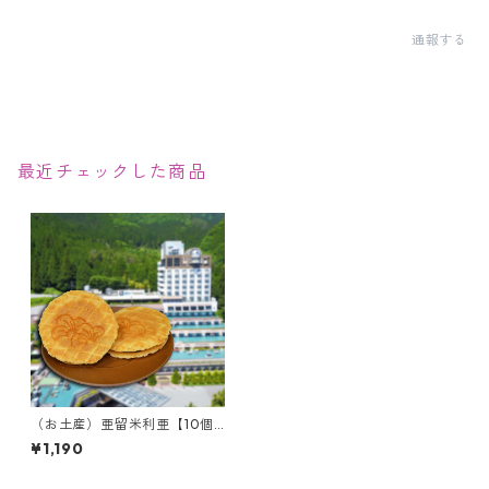
通報する
最近チェックした商品
（お土産）亜留米利亜【10個
入り】＜当館限定＞
¥1,190