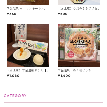
下呂温泉 ケロリンキーホルダ
（お土産）ひだのさるぼぼお
ー
みくじクッキー12枚入り＜飛
¥640
¥500
騨限定＞
（お土産）下呂温泉ぷりん【3
下呂温泉 ぬく杜ばうむ
個入り】
¥1,080
¥1,400
CATEGORY