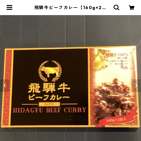
飛騨牛ビーフカレー【160g×2袋
入】 | 下呂温泉ホテルくさかべアル
メリア！オンラインショップ