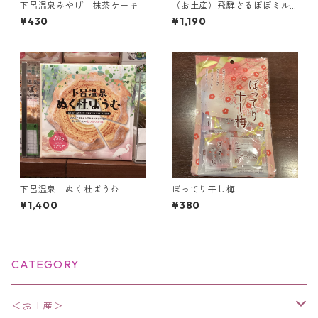
下呂温泉みやげ 抹茶ケーキ
（お土産）飛騨さるぼぼミル
クチョコミニパイ【24個入
¥430
¥1,190
り】＜飛騨限定＞
下呂温泉 ぬく杜ばうむ
ぽってり干し梅
¥1,400
¥380
CATEGORY
＜お土産＞