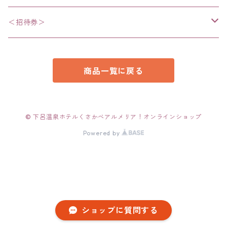
・お菓子
＜招待券＞
・食品
・招待券
商品一覧に戻る
・美容、ボディケア関連
・雑貨
© 下呂温泉ホテルくさかべアルメリア！オンラインショップ
Powered by
・衣類
ショップに質問する