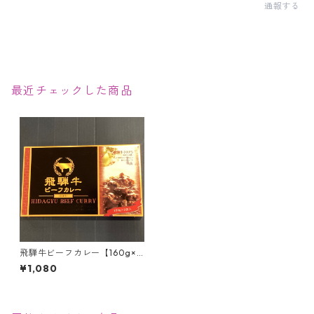
通報する
最近チェックした商品
飛騨牛ビーフカレー【160g×2
袋入】
¥1,080