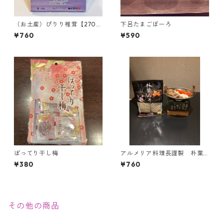
（お土産）ぴりり椎茸【270g
下呂たまごぼーろ
入り】＜当館限定＞
¥760
¥590
ぽってり干し梅
アルメリア料理長謹製 朴葉
みそ(2枚入り)
¥380
¥760
その他の商品