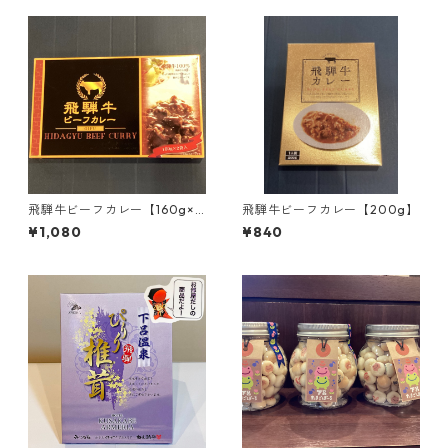
飛騨牛ビーフカレー【160g×2
飛騨牛ビーフカレー【200g】
袋入】
¥1,080
¥840