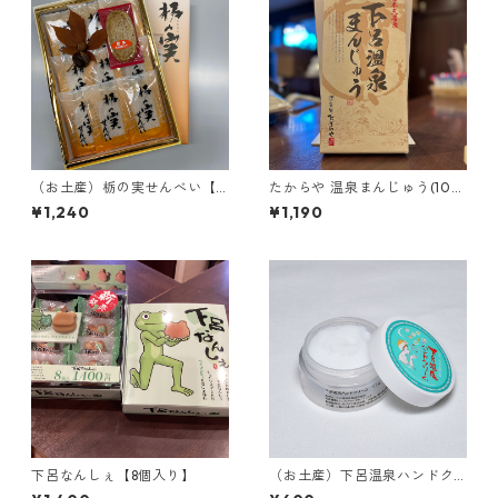
（お土産）栃の実せんべい【18
たからや 温泉まんじゅう(10個
枚入り】
入り)
¥1,240
¥1,190
下呂なんしぇ【8個入り】
（お土産）下呂温泉ハンドク
リーム【15g】＜下呂限定＞