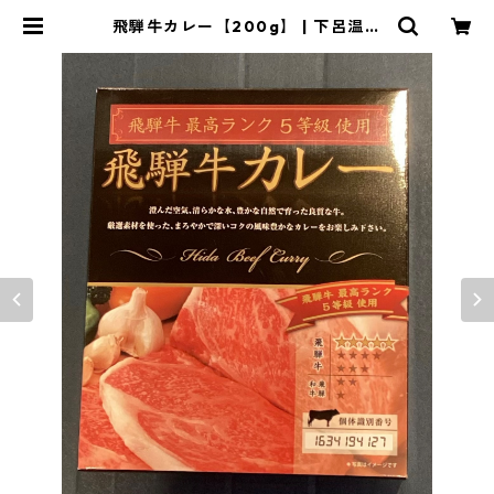
飛騨牛カレー【200g】 | 下呂温泉
ホテルくさかべアルメリア！オンラ
インショップ