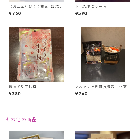
（お土産）ぴりり椎茸【270g
下呂たまごぼーろ
入り】＜当館限定＞
¥760
¥590
ぽってり干し梅
アルメリア料理長謹製 朴葉
みそ(2枚入り)
¥380
¥760
その他の商品