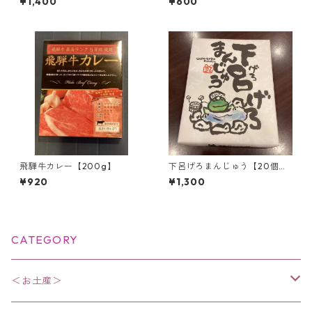
¥1,400
¥600
飛騨牛カレー【200g】
下呂げろまんじゅう【20個入
り】
¥920
¥1,300
CATEGORY
＜お土産＞