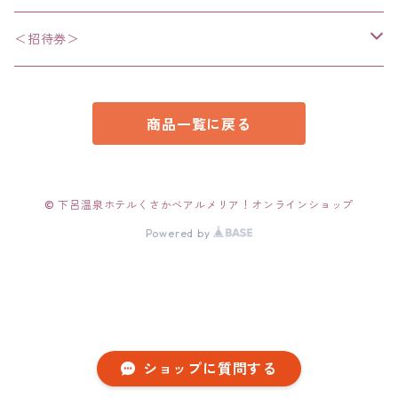
・お菓子
＜招待券＞
・食品
・招待券
商品一覧に戻る
・美容、ボディケア関連
・雑貨
© 下呂温泉ホテルくさかべアルメリア！オンラインショップ
Powered by
・衣類
ショップに質問する