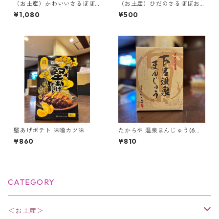
（お土産）かわいいさるぼぼ
（お土産）ひだのさるぼぼお
伝説【24枚入り】＜飛騨限定
みくじクッキー12枚入り＜飛
¥1,080
¥500
＞
騨限定＞
堅あげポテト 味噌カツ味
たからや 温泉まんじゅう(6個
入り)
¥860
¥810
CATEGORY
＜お土産＞