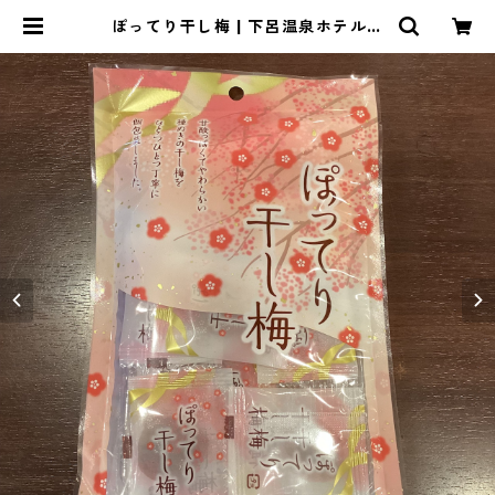
ぽってり干し梅 | 下呂温泉ホテルく
さかべアルメリア！オンラインショ
ップ