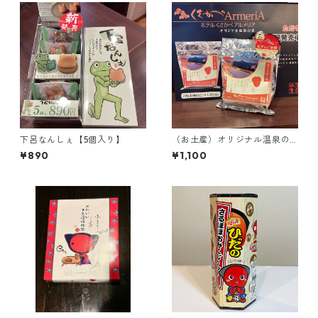
下呂なんしぇ【5個入り】
（お土産）オリジナル温泉の
素【250g入り】＜当館限定＞
¥890
¥1,100