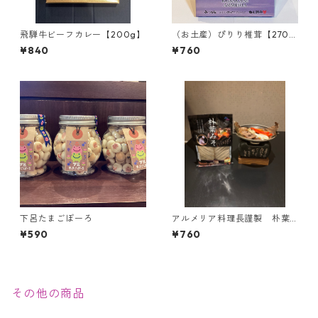
飛騨牛ビーフカレー【200g】
（お土産）ぴりり椎茸【270g
入り】＜当館限定＞
¥840
¥760
下呂たまごぼーろ
アルメリア料理長謹製 朴葉
みそ(2枚入り)
¥590
¥760
その他の商品