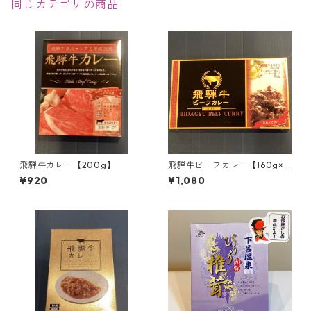
同じカテゴリの商品
飛騨牛カレー【200g】
飛騨牛ビーフカレー【160g×2
袋入】
¥920
¥1,080